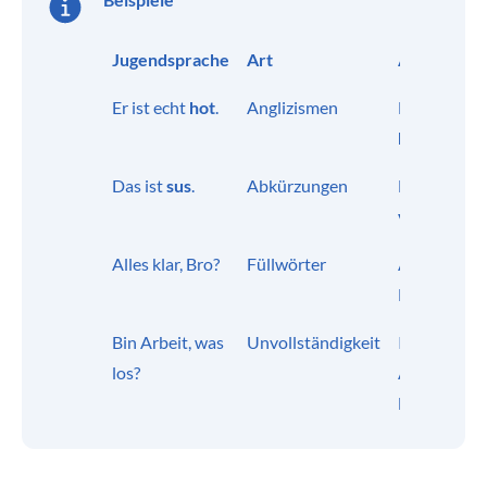
Jugendsprache
Art
Alltagsspr
Er ist echt
hot
.
Anglizismen
Er ist echt
hübsch/hei
Das ist
sus
.
Abkürzungen
Das ist
verdächtig
.
Alles klar, Bro?
Füllwörter
Alles klar,
Mann?
Bin Arbeit, was
Unvollständigkeit
Ich bin in de
los?
Arbeit, was 
los?