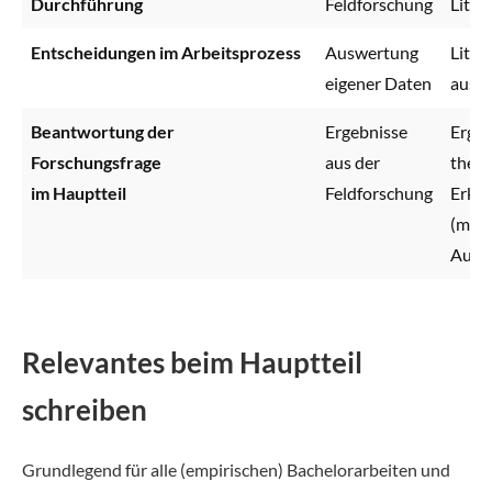
Durchführung
Feldforschung
Liter
Entscheidungen im Arbeitsprozess
Auswertung
Liter
eigener Daten
ausw
Beantwortung der
Ergebnisse
Ergeb
Forschungsfrage
aus der
theor
im Hauptteil
Feldforschung
Erke
(meis
Auto
Relevantes beim Hauptteil
schreiben
Grundlegend für alle (empirischen) Bachelorarbeiten und