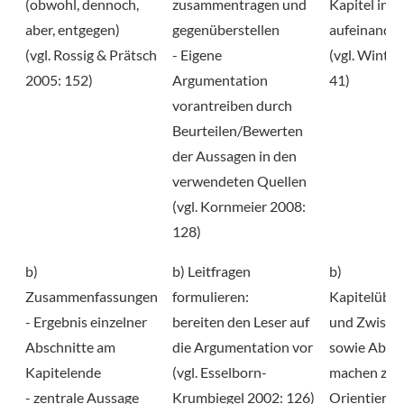
(obwohl, dennoch,
zusammentragen und
Kapitel inha
aber, entgegen)
gegenüberstellen
aufeinander
(vgl. Rossig & Prätsch
- Eigene
(vgl. Winter
2005: 152)
Argumentation
41)
vorantreiben durch
Beurteilen/Bewerten
der Aussagen in den
verwendeten Quellen
(vgl. Kornmeier 2008:
128)
b)
b) Leitfragen
b)
Zusammenfassungen
formulieren:
Kapitelüber
- Ergebnis einzelner
bereiten den Leser auf
und Zwische
Abschnitte am
die Argumentation vor
sowie Absä
Kapitelende
(vgl. Esselborn-
machen zur
- zentrale Aussage
Krumbiegel 2002: 126)
Orientierung