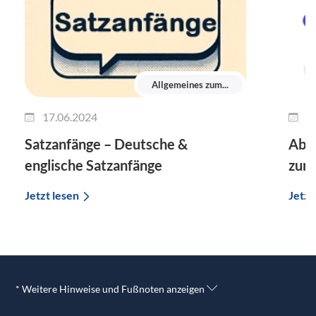
Allgemeines zum...
17.06.2024
0
Satzanfänge – Deutsche &
Absc
englische Satzanfänge
zur
Jetzt lesen
Jetzt
* Weitere Hinweise und Fußnoten anzeigen