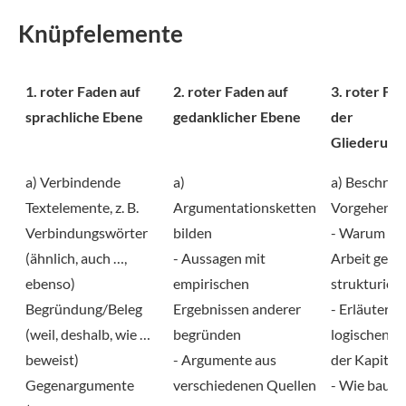
Knüpfelemente
1. roter Faden auf
2. roter Faden auf
3. roter Fa
sprachliche Ebene
gedanklicher Ebene
der
Gliederung
a) Verbindende
a)
a) Beschrei
Textelemente, z. B.
Argumentationsketten
Vorgehensw
Verbindungswörter
bilden
- Warum ist
(ähnlich, auch …,
- Aussagen mit
Arbeit gera
ebenso)
empirischen
strukturiert
Begründung/Beleg
Ergebnissen anderer
- Erläuterun
(weil, deshalb, wie …
begründen
logischen A
beweist)
- Argumente aus
der Kapitel
Gegenargumente
verschiedenen Quellen
- Wie bauen