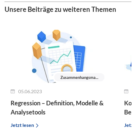
Unsere Beiträge zu weiteren Themen
Zusammenhangsma...
05.06.2023
1
Regression – Definition, Modelle &
Kont
Analysetools
Ber
Jetzt lesen
Jetzt