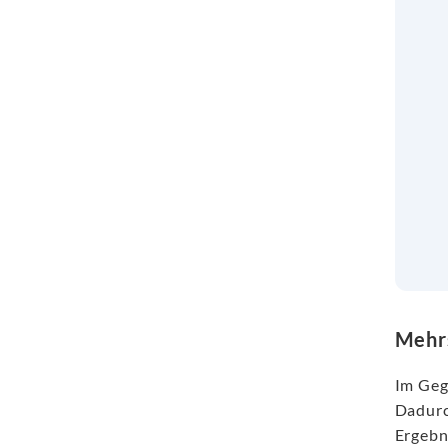
Mehrs
Im Geg
Dadurc
Ergebn