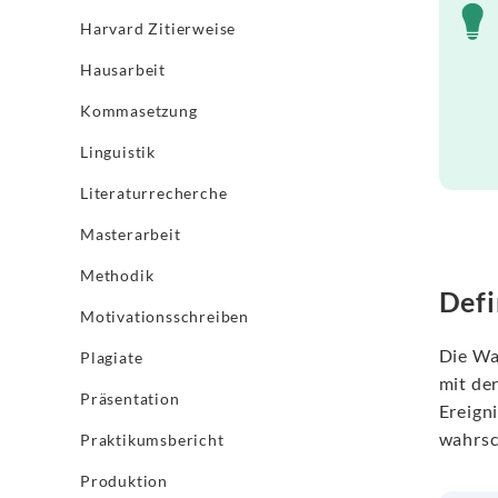
Harvard Zitierweise
Hausarbeit
Kommasetzung
Linguistik
Literaturrecherche
Masterarbeit
Methodik
Defi
Motivationsschreiben
Die Wa
Plagiate
mit de
Präsentation
Ereign
wahrsc
Praktikumsbericht
Produktion