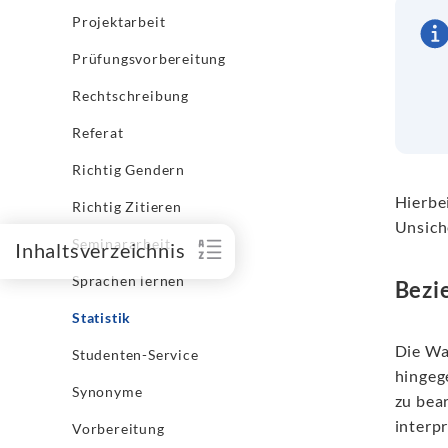
Projektarbeit
Prüfungsvorbereitung
Rechtschreibung
Referat
Richtig Gendern
Hierbe
Richtig Zitieren
Unsich
Seminararbeit
Inhaltsverzeichnis
Sprachen lernen
Bezi
Statistik
Die Wa
Studenten-Service
hingeg
Synonyme
zu bea
interpr
Vorbereitung