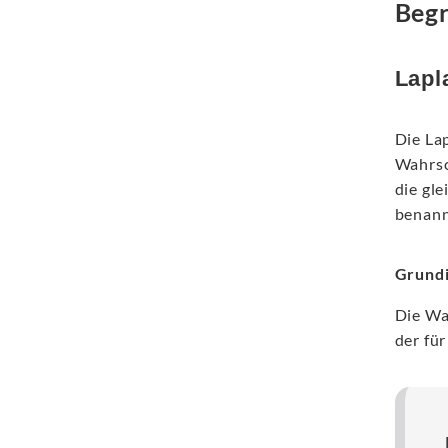
Begr
Lapl
Die Lap
Wahrsc
die gl
benann
Grundi
Die Wa
der für