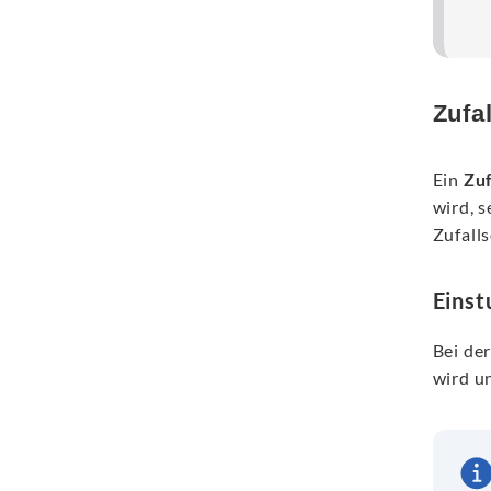
Zufa
Ein
Zu
wird, 
Zufall
Einst
Bei de
wird un