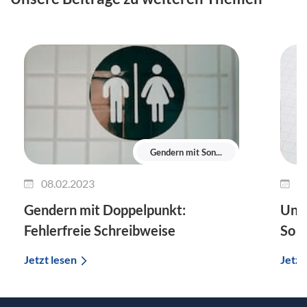
Gendern mit Son...
08.02.2023
0
Gendern mit Doppelpunkt:
Unte
Fehlerfreie Schreibweise
So g
Jetzt lesen
Jetzt