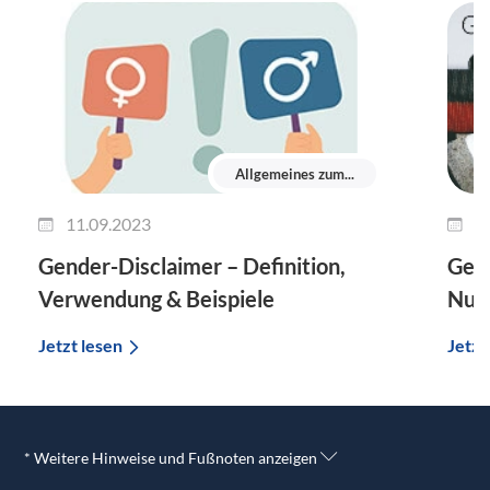
Allgemeines zum...
11.09.2023
1
Gender-Disclaimer – Definition,
Gend
Verwendung & Beispiele
Nut
Jetzt lesen
Jetzt
* Weitere Hinweise und Fußnoten anzeigen