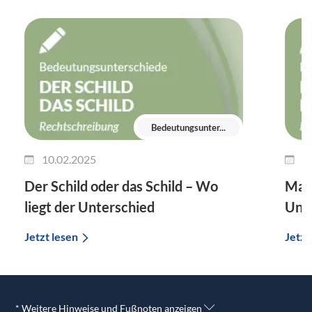
Bedeutungsunter...
10.02.2025
2
Der Schild oder das Schild – Wo
Man 
liegt der Unterschied
Unte
Jetzt lesen
Jetzt
* Weitere Hinweise und Fußnoten anzeigen