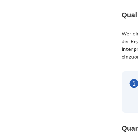
Qual
Wer ei
der Re
interp
einzuo
Quan