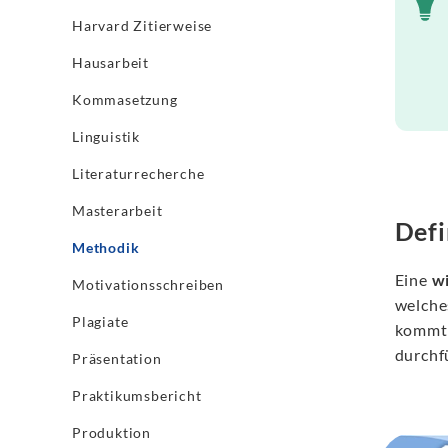
Harvard Zitierweise
Hausarbeit
Kommasetzung
Linguistik
Literaturrecherche
Masterarbeit
Defi
Methodik
Eine
w
Motivationsschreiben
welches
Plagiate
kommt 
durchf
Präsentation
Praktikumsbericht
Produktion