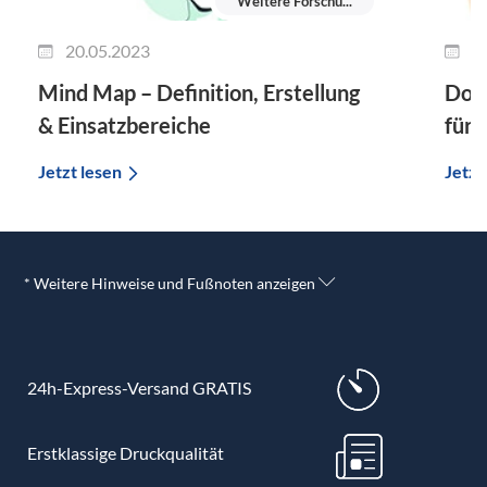
Weitere Forschu...
20.05.2023
0
Mind Map – Definition, Erstellung
Dopp
& Einsatzbereiche
für 
Jetzt lesen
Jetzt
* Weitere Hinweise und Fußnoten anzeigen
24h-Express-Versand GRATIS
Erstklassige Druckqualität