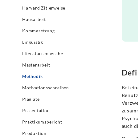
Harvard Zitierweise
Hausarbeit
Kommasetzung
Linguistik
Literaturrecherche
Masterarbeit
Defi
Methodik
Bei ei
Motivationsschreiben
Benutz
Plagiate
Verzwe
zusamm
Präsentation
Psycho
Praktikumsbericht
auch d
Produktion