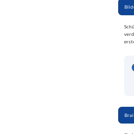
Bil
Schü
verd
erst
Bra