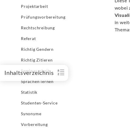
Diese 
Projektarbeit
wobei 
Visual
Prüfungsvorbereitung
in wei
Rechtschreibung
Themas
Referat
Richtig Gendern
Richtig Zitieren
Seminararbeit
Inhaltsverzeichnis
Sprachen lernen
Statistik
Studenten-Service
Synonyme
Vorbereitung