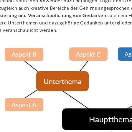
Technik sollte den Anwender dazu befähigen, Logik und Ord
zugleich auch kreative Bereiche des Gehirns angesprochen
isierung und Veranschaulichung von Gedanken
zu einem H
tere Unterthemen und dazugehörige Gedanken untergliedert 
 veranschaulicht werden.