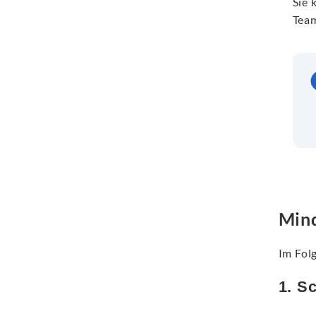
Sie 
Tea
Mind
Im Folg
1. S