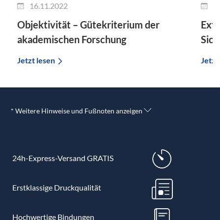
16.11.2022
0
Objektivität – Gütekriterium der
Exte
akademischen Forschung
Sich
Jetzt lesen
Jetzt
* Weitere Hinweise und Fußnoten anzeigen
24h-Express-Versand GRATIS
Erstklassige Druckqualität
Hochwertige Bindungen