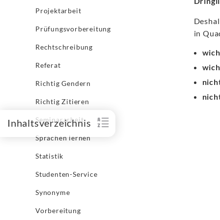
Dringl
Projektarbeit
Deshal
Prüfungsvorbereitung
in Qua
Rechtschreibung
wich
Referat
wich
nich
Richtig Gendern
nich
Richtig Zitieren
Seminararbeit
Inhaltsverzeichnis
Sprachen lernen
Statistik
Studenten-Service
Synonyme
Vorbereitung