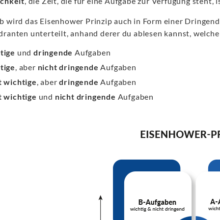
ichkeit
, die Zeit, die für eine Aufgabe zur Verfügung steht, i
b wird das Eisenhower Prinzip auch in Form einer Dringend-
dranten unterteilt, anhand derer du ablesen kannst, welche 
tige
und
dringende
Aufgaben
tige
, aber
nicht dringende
Aufgaben
t wichtige
, aber
dringende
Aufgaben
t wichtige
und
nicht dringende
Aufgaben