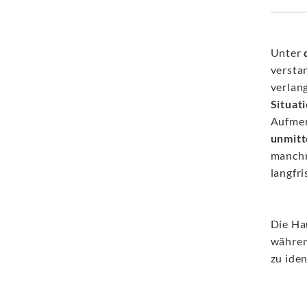
Unter
versta
verlan
Situat
Aufmer
unmitt
manchm
langfri
Die Ha
währe
zu iden