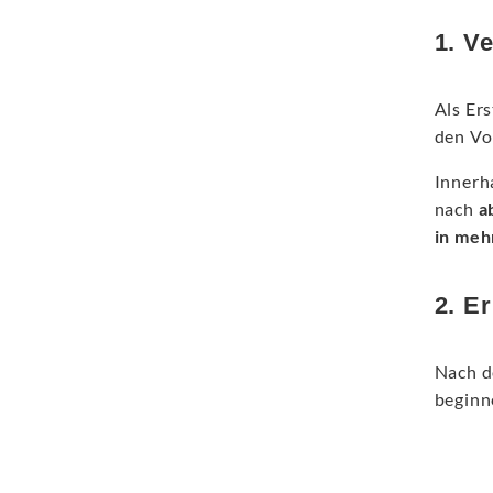
1. V
Als Er
den Vo
Innerh
nach
a
in meh
2. E
Nach d
beginn