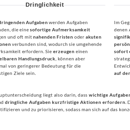
Dringlichkeit
dringenden Aufgaben
werden Aufgaben
Im Geg
nden, die eine
sofortige Aufmerksamkeit
denen 
gen und oft mit
nahenden Fristen
oder
akuten
signifi
ionen
verbunden sind, wodurch sie umgehende
persön
ksamkeit erfordern. Sie
erzeugen
einen
sofort
elbaren Handlungsdruck
, können aber
strateg
al von geringerer Bedeutung für die
Entwic
stigen Ziele sein.
auf
de
uptunterscheidung liegt also darin, dass
wichtige Aufgaben 
nd
dringliche Aufgaben kurzfristige Aktionen
erfordern
. 
tifizieren und zu priorisieren, sodass man sich auf das konze