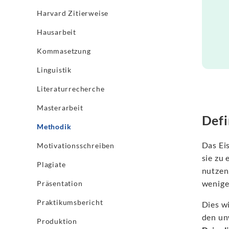
Harvard Zitierweise
Hausarbeit
Kommasetzung
Linguistik
Literaturrecherche
Masterarbeit
Defi
Methodik
Das Ei
Motivationsschreiben
sie zu
Plagiate
nutzen,
wenige
Präsentation
Praktikumsbericht
Dies w
den un
Produktion