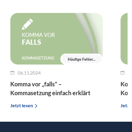
Häufige Fehler...
06.11.2024
0
Komma vor „falls“ –
Kom
Kommasetzung einfach erklärt
Komm
Jetzt lesen
Jetzt