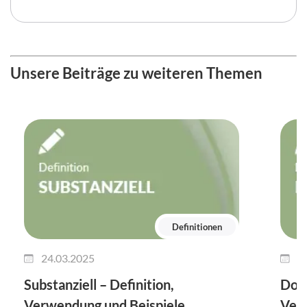
Unsere Beiträge zu weiteren Themen
Definitionen
24.03.2025
1
Substanziell – Definition,
Dok
Verwendung und Beispiele
Verw