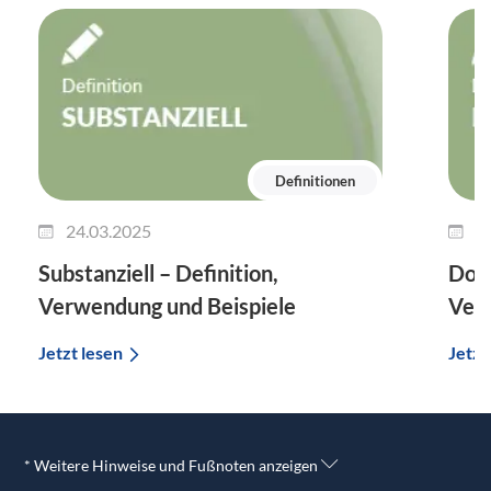
Definitionen
24.03.2025
1
Substanziell – Definition,
Dok
Verwendung und Beispiele
Verw
Jetzt lesen
Jetzt
* Weitere Hinweise und Fußnoten anzeigen