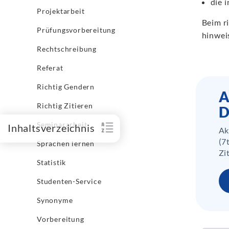
die 
Projektarbeit
Beim r
Prüfungsvorbereitung
hinwei
Rechtschreibung
Referat
Richtig Gendern
A
Richtig Zitieren
D
Seminararbeit
Inhaltsverzeichnis
Ak
(7
Sprachen lernen
Zi
Statistik
Studenten-Service
Synonyme
Vorbereitung