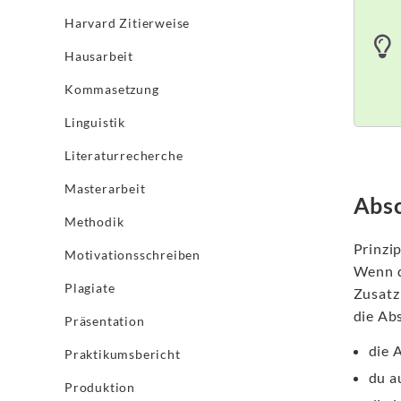
Harvard Zitierweise
Hausarbeit
Kommasetzung
Linguistik
Literaturrecherche
Masterarbeit
Absc
Methodik
Prinzip
Motivationsschreiben
Wenn d
Plagiate
Zusat
die Ab
Präsentation
die A
Praktikumsbericht
du a
Produktion