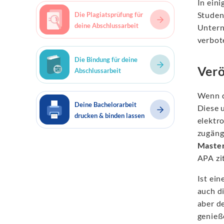
In eini
Studen
Die Plagiatsprüfung für
deine Abschlussarbeit
Untern
verbote
Die Bindung für deine
Verö
Abschlussarbeit
Wenn d
Deine Bachelorarbeit
Diese 
drucken & binden lassen
elektro
zugäng
Master
APA zi
Ist ein
auch di
aber de
genieß