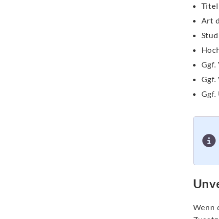
Tite
Art 
Stud
Hoch
Ggf.
Ggf.
Ggf.
Unve
Wenn d