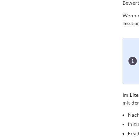
Bewert
Wenn d
Text
an
Im
Lit
mit de
Nach
Init
Ersc