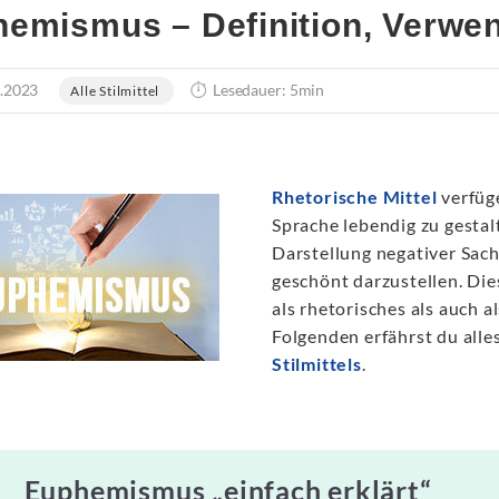
emismus – Definition, Verwe
.2023
Lesedauer: 5min
Alle Stilmittel
Rhetorische Mittel
verfüge
Sprache lebendig zu gestal
Darstellung negativer Sach
geschönt darzustellen. Di
als rhetorisches als auch a
Folgenden erfährst du alle
Stilmittels
.
Euphemismus „einfach erklärt“