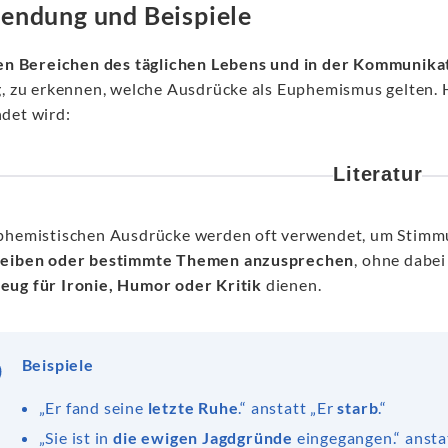
ndung und Beispiele
en Bereichen des täglichen Lebens und in der Kommunika
, zu erkennen, welche Ausdrücke als Euphemismus gelten. Hi
det wird:
Literatur
phemistischen Ausdrücke werden oft verwendet, um Stimm
eiben oder bestimmte Themen anzusprechen
, ohne dabei
ug für Ironie, Humor oder Kritik
dienen.
Beispiele
„Er fand seine
letzte Ruhe
.“ anstatt „Er
starb
.“
„Sie ist in
die ewigen Jagdgründe
eingegangen.“ anstat