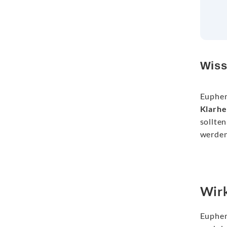
Wiss
Euphe
Klarhe
sollte
werden
Wir
Euphem