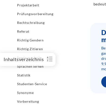
bedeut
Projektarbeit
Prüfungsvorbereitung
Rechtschreibung
D
Referat
m
Richtig Gendern
Be
Richtig Zitieren
ga
Seminararbeit
dr
Inhaltsverzeichnis
9,
Sprachen lernen
mo
Statistik
Studenten-Service
Synonyme
Vorbereitung