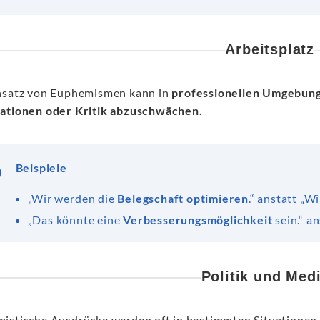
Arbeitsplatz
nsatz von Euphemismen kann in
professionellen Umgebun
ationen oder Kritik abzuschwächen.
Beispiele
„Wir werden die
Belegschaft optimieren
.“ anstatt „
„Das könnte eine
Verbesserungsmöglichkeit
sein.“ a
Politik und Med
istische Ausdrücke werden oft in bestimmten Situatione