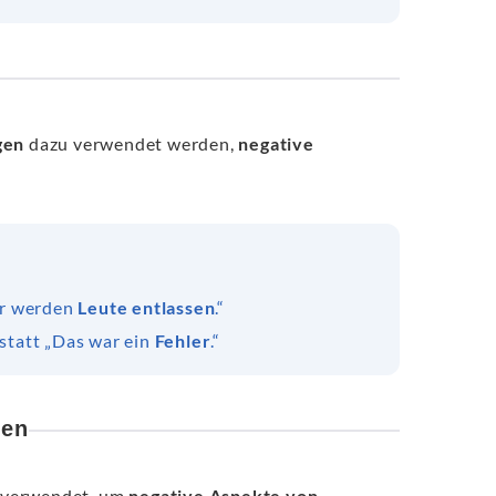
gen
dazu verwendet werden,
negative
Wir werden
Leute entlassen
.“
nstatt „Das war ein
Fehler
.“
ien
n verwendet, um
negative Aspekte von