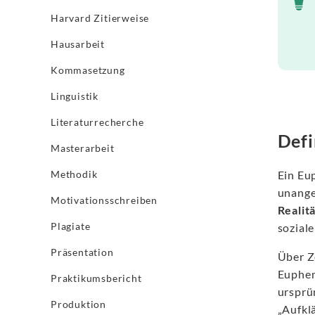
Harvard Zitierweise
Hausarbeit
Kommasetzung
Linguistik
Literaturrecherche
Defi
Masterarbeit
Methodik
Ein Eu
unange
Motivationsschreiben
Realit
Plagiate
sozial
Präsentation
Über Z
Euphem
Praktikumsbericht
ursprü
Produktion
„Aufkl