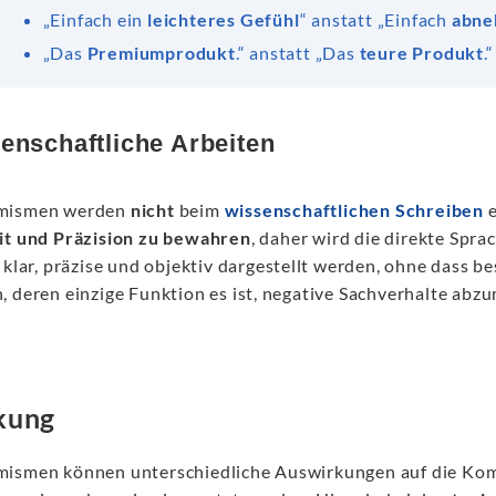
„Einfach ein
leichteres Gefühl
“ anstatt „Einfach
abn
„Das
Premiumprodukt
.“ anstatt „Das
teure Produkt
.“
enschaftliche Arbeiten
mismen werden
nicht
beim
wissenschaftlichen Schreiben
e
it und Präzision zu bewahren
, daher wird die direkte Spr
n klar, präzise und objektiv dargestellt werden, ohne das
, deren einzige Funktion es ist, negative Sachverhalte abz
kung
ismen können unterschiedliche Auswirkungen auf die Kom