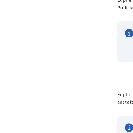
Politi
Euphem
anstat