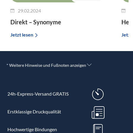
29.02.2024
2
Direkt – Synonyme
Her
Jetzt lesen
Jetzt
* Weitere Hinweise und Fußnoten anzeigen
24h-Express-Versand GRATIS
Erstklassige Druckqualität
Hochwertige Bindungen