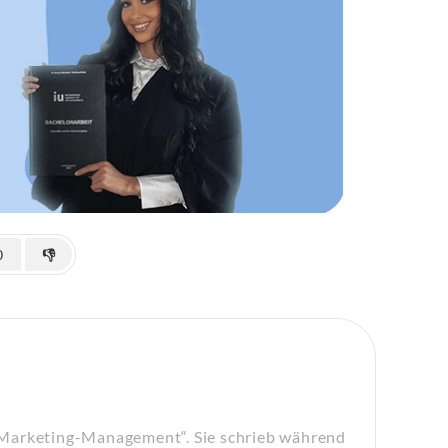
0
👎
„Marketing-Management“. Sie schrieb während