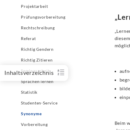
Projektarbeit
„Ler
Prüfungsvorbereitung
Rechtschreibung
„Lerne
diesem
Referat
möglic
Richtig Gendern
Richtig Zitieren
Seminararbeit
auf
Inhaltsverzeichnis
begr
Sprachen lernen
bild
Statistik
einp
Studenten-Service
Synonyme
Beim w
Vorbereitung