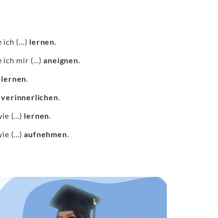
ich (...)
lernen
.
ich mir (...)
aneignen
.
r
lernen
.
r
verinnerlichen
.
e (...)
lernen
.
e (...)
aufnehmen
.