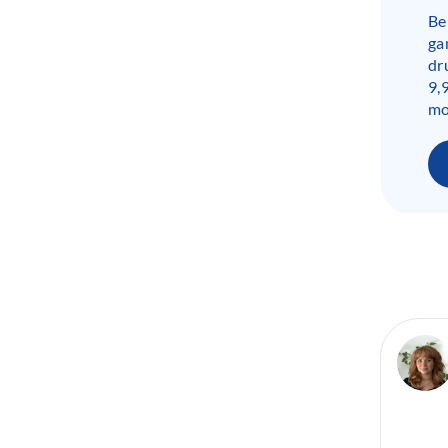
Be
ga
dr
9,
mo