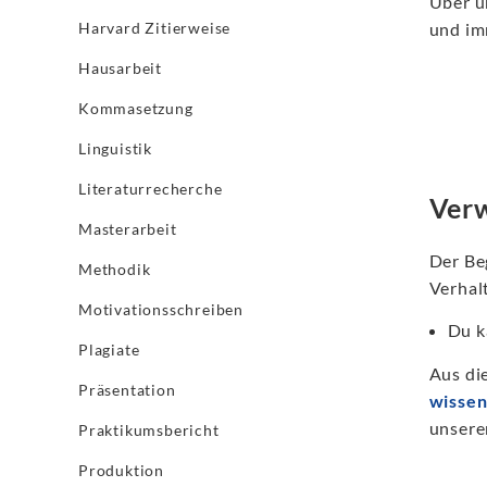
Über u
Harvard Zitierweise
und im
Hausarbeit
Kommasetzung
Linguistik
Literaturrecherche
Verw
Masterarbeit
Der Be
Methodik
Verhal
Motivationsschreiben
Du k
Plagiate
Aus di
Präsentation
wissen
unsere
Praktikumsbericht
Produktion