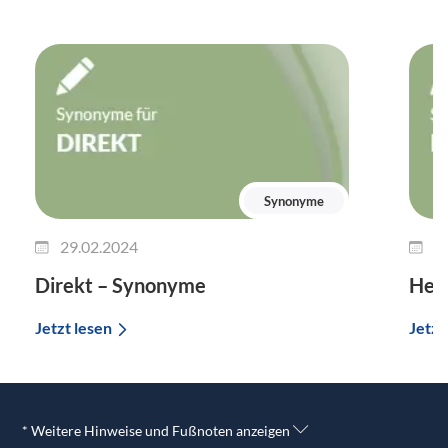
Synonyme
29.02.2024
2
Direkt – Synonyme
Her
Jetzt lesen
Jetzt
* Weitere Hinweise und Fußnoten anzeigen