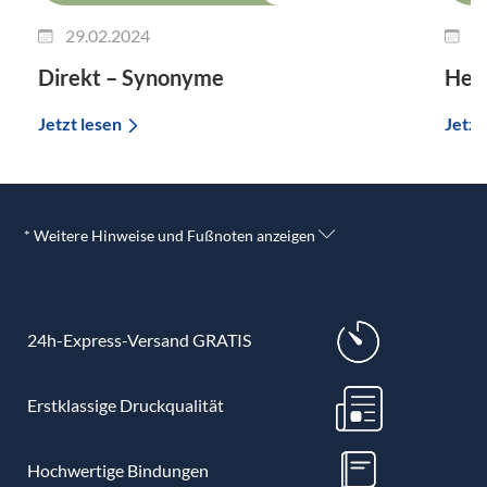
29.02.2024
2
Direkt – Synonyme
Her
Jetzt lesen
Jetzt
* Weitere Hinweise und Fußnoten anzeigen
24h-Express-Versand GRATIS
Erstklassige Druckqualität
Hochwertige Bindungen