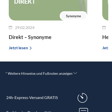
Synonyme
29.02.2024
2
Direkt – Synonyme
Her
Jetzt lesen
Jetzt
* Weitere Hinweise und Fußnoten anzeigen
24h-Express-Versand GRATIS