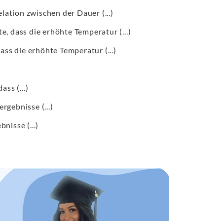
elation zwischen der Dauer (...)
, dass die erhöhte Temperatur (...)
ss die erhöhte Temperatur (...)
ass (...)
gebnisse (...)
nisse (...)