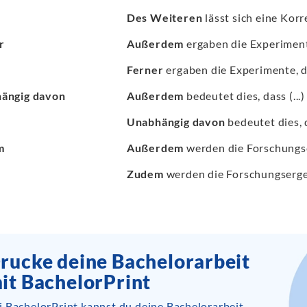
Des Weiteren
lässt sich eine Korr
r
Außerdem
ergaben die Experimente
Ferner
ergaben die Experimente, da
ängig davon
Außerdem
bedeutet dies, dass (...)
Unabhängig davon
bedeutet dies, d
m
Außerdem
werden die Forschungser
Zudem
werden die Forschungsergeb
rucke deine Bachelorarbeit
it BachelorPrint
i BachelorPrint kannst du deine Bachelorarbeit