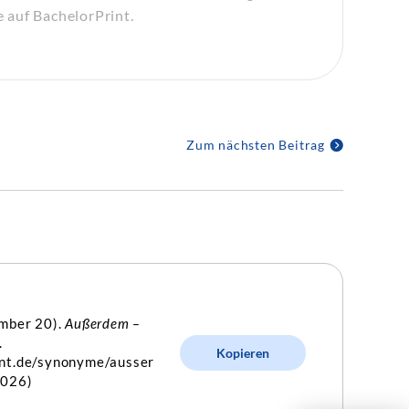
e auf BachelorPrint.
Zum nächsten Beitrag
ember 20).
Außerdem –
.
Kopieren
int.de/synonyme/ausser
2026)