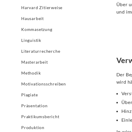
Über u
Harvard Zitierweise
und im
Hausarbeit
Kommasetzung
Linguistik
Literaturrecherche
Ver
Masterarbeit
Methodik
Der Be
wird h
Motivationsschreiben
Vers
Plagiate
Über
Präsentation
Hinz
Praktikumsbericht
Einl
Produktion
In wiss