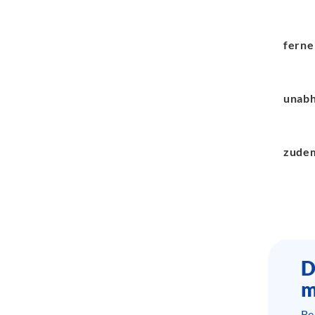
ferne
unabh
zude
D
m
Be