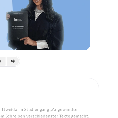
0
👎
Mittweida im Studiengang „Angewandte
em Schreiben verschiedenster Texte gemacht.