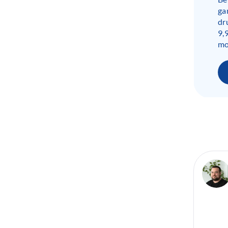
ga
dr
9,
mo