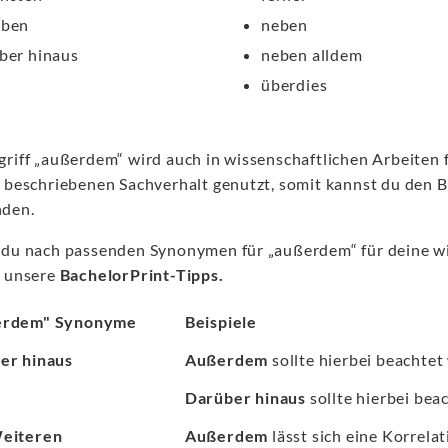
eben
neben
ber hinaus
neben alldem
überdies
griff „außerdem“ wird auch in wissenschaftlichen Arbeiten
s beschriebenen Sachverhalt genutzt, somit kannst du den Be
den.
 du nach passenden Synonymen für „außerdem“ für deine wis
e unsere
BachelorPrint-Tipps.
erdem" Synonyme
Beispiele
er hinaus
Außerdem
sollte hierbei beachtet 
Darüber hinaus
sollte hierbei beac
eiteren
Außerdem
lässt sich eine Korrelat