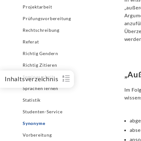
Projektarbeit
„außer
Argume
Prüfungsvorbereitung
anzufü
Rechtschreibung
Überze
werden
Referat
Richtig Gendern
Richtig Zitieren
„Auß
Seminararbeit
Inhaltsverzeichnis
Sprachen lernen
Im Fol
wissen
Statistik
Studenten-Service
abge
Synonyme
abse
Vorbereitung
anso