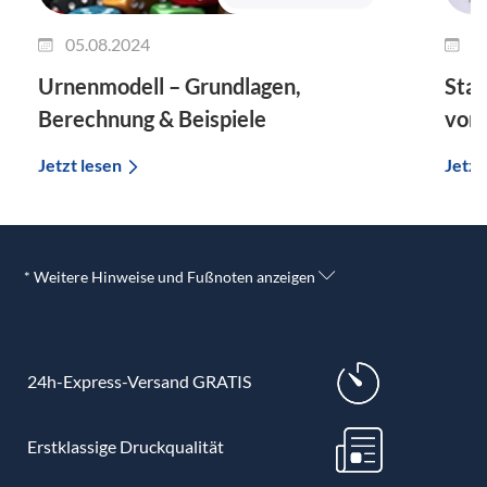
05.08.2024
1
Urnenmodell – Grundlagen,
Stan
Berechnung & Beispiele
vom
Jetzt lesen
Jetzt
* Weitere Hinweise und Fußnoten anzeigen
24h-Express-Versand GRATIS
Erstklassige Druckqualität