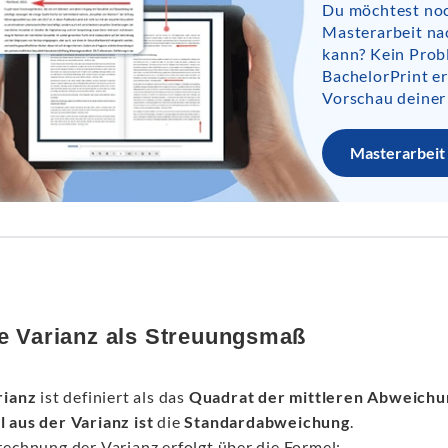
Du möchtest noc
Masterarbeit na
kann? Kein Prob
BachelorPrint er
Vorschau deiner
Masterarbeit 
ie Varianz als Streuungsmaß
rianz
ist definiert als das
Quadrat der mittleren Abweichu
 aus der Varianz ist
die
Standardabweichung
.
rechnung der Varianz erfolgt über die Formel: