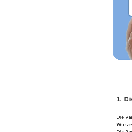
1. D
Die
Va
Wurzel
Die Be