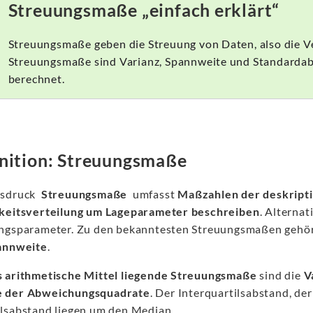
Streuungsmaße „einfach erklärt“
Streuungsmaße geben die Streuung von Daten, also die Ve
Streuungsmaße sind Varianz, Spannweite und Standarda
berechnet.
nition: Streuungsmaße
usdruck
Streuungsmaße
umfasst
Maßzahlen der deskripti
keitsverteilung um Lageparameter beschreiben
. Alterna
ngsparameter. Zu den bekanntesten Streuungsmaßen gehö
annweite
.
 arithmetische Mittel liegende Streuungsmaße
sind die
V
 der Abweichungsquadrate
. Der Interquartilsabstand, d
lsabstand liegen um den Median.