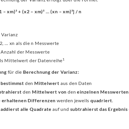
1 – xm)² + (x2 – xm)² … (xn – xm)²] / n
s Varianz
x2, … xn als die n Messwerte
s Anzahl der Messwerte
1
ls Mittelwert der Datenreihe
ung
für die
Berechnung der Varianz:
u
bestimmst
den
Mittelwert
aus den Daten
btrahierst
den
Mittelwert
von
den
einzelnen Messwerten
e
erhaltenen Differenzen
werden jeweils
quadriert
.
u
addierst alle Quadrate
auf und
subtrahierst das Ergebni