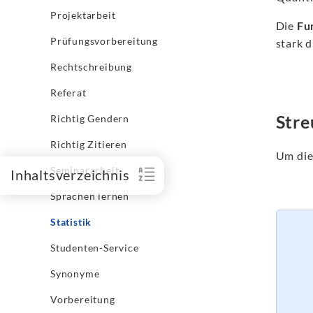
Projektarbeit
Die
Fu
Prüfungsvorbereitung
stark 
Rechtschreibung
Referat
Stre
Richtig Gendern
Richtig Zitieren
Um die
Seminararbeit
Inhaltsverzeichnis
Sprachen lernen
Statistik
Studenten-Service
Synonyme
Vorbereitung