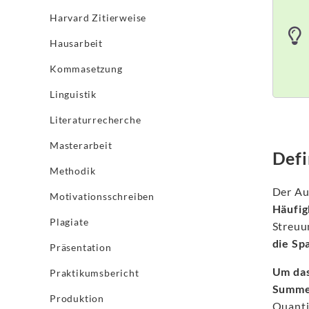
Harvard Zitierweise
Hausarbeit
Kommasetzung
Linguistik
Literaturrecherche
Masterarbeit
Defi
Methodik
Der A
Motivationsschreiben
Häufig
Plagiate
Streuu
die Sp
Präsentation
Um das
Praktikumsbericht
Summe
Produktion
Quanti