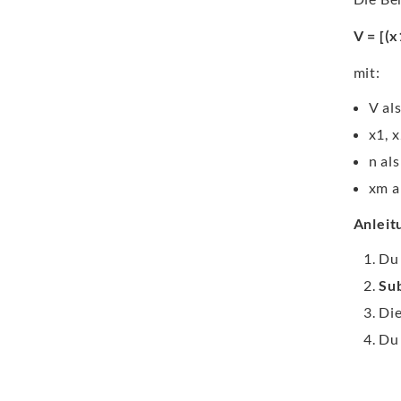
V = [(x
mit:
V al
x1, 
n al
xm a
Anleit
D
Su
Di
D