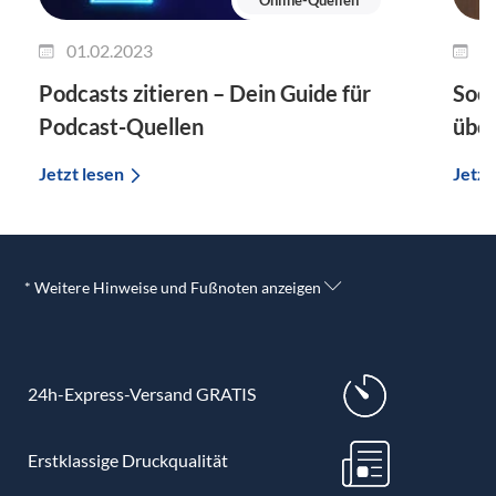
01.02.2023
1
Podcasts zitieren – Dein Guide für
Soci
Podcast-Quellen
übe
Jetzt lesen
Jetzt
* Weitere Hinweise und Fußnoten anzeigen
24h-Express-Versand GRATIS
Erstklassige Druckqualität