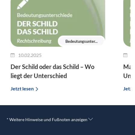
Bedeutungsunter...
10.02.2025
2
Der Schild oder das Schild – Wo
Man 
liegt der Unterschied
Unte
Jetzt lesen
Jetzt
* Weitere Hinweise und Fußnoten anzeigen