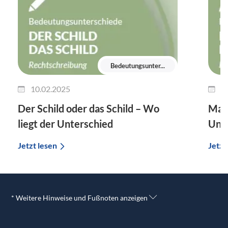
Bedeutungsunter...
10.02.2025
2
Der Schild oder das Schild – Wo
Man 
liegt der Unterschied
Unte
Jetzt lesen
Jetzt
* Weitere Hinweise und Fußnoten anzeigen