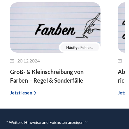
Häufige Fehler...
20.12.2024
1
Groß- & Kleinschreibung von
Ab m
Farben – Regel & Sonderfälle
rich
Jetzt lesen
Jetzt
* Weitere Hinweise und Fußnoten anzeigen