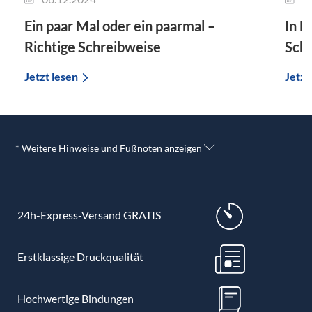
Ein paar Mal oder ein paarmal –
In F
Richtige Schreibweise
Sch
Jetzt lesen
Jetzt
* Weitere Hinweise und Fußnoten anzeigen
24h-Express-Versand GRATIS
Erstklassige Druckqualität
Hochwertige Bindungen