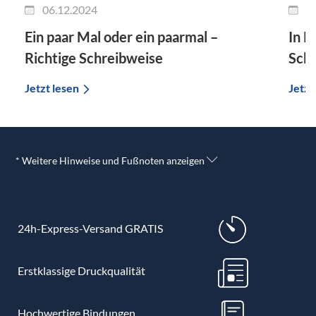
06.12.2024
1
Ein paar Mal oder ein paarmal –
In F
Richtige Schreibweise
Sch
Jetzt lesen
Jetzt
* Weitere Hinweise und Fußnoten anzeigen
24h-Express-Versand GRATIS
Erstklassige Druckqualität
Hochwertige Bindungen