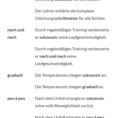
Der Lehrer erklärte die komplexe
Gleichung
schrittweise
für alle Schüler.
nach und
Durch regelmäßiges Training verbesserte
nach
er
sukzessiv
seine Laufgeschwindigkeit.
Durch regelmäßiges Training verbesserte
er
nach und nach
seine
Laufgeschwindigkeit.
graduell
Die Temperaturen stiegen
sukzessiv
an.
Die Temperaturen stiegen
graduell
an.
peu à peu
Nach dem Unfall erlangte er
sukzessiv
seine volle Beweglichkeit zurück.
Nach dem Unfall erlangte er
peu à peu