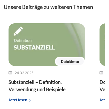
Unsere Beiträge zu weiteren Themen
Definitionen
24.03.2025
1
Substanziell – Definition,
Dok
Verwendung und Beispiele
Verw
Jetzt lesen
Jetzt