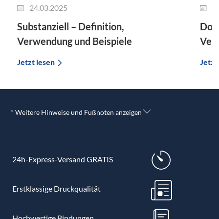
24.03.2025
1
Substanziell – Definition,
Dok
Verwendung und Beispiele
Verw
Jetzt lesen
Jetzt
* Weitere Hinweise und Fußnoten anzeigen
24h-Express-Versand GRATIS
Erstklassige Druckqualität
Hochwertige Bindungen