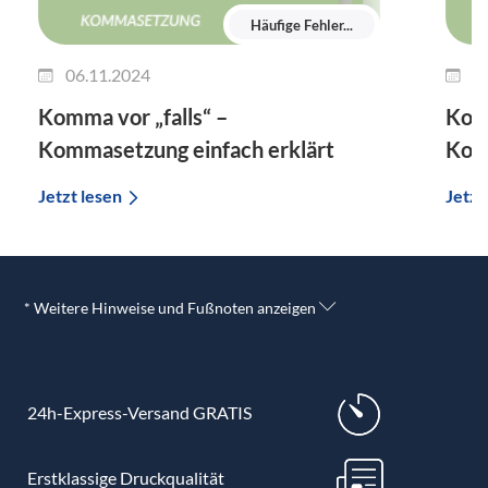
Häufige Fehler...
06.11.2024
0
Komma vor „falls“ –
Kom
Kommasetzung einfach erklärt
Komm
Jetzt lesen
Jetzt
* Weitere Hinweise und Fußnoten anzeigen
24h-Express-Versand GRATIS
Erstklassige Druckqualität