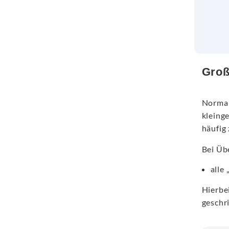
Groß
Normal
kleing
häufig
Bei Übe
alle
Hierbei
geschr