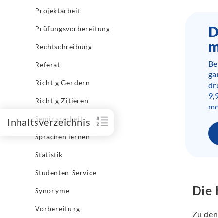
Projektarbeit
D
Prüfungsvorbereitung
m
Rechtschreibung
Be
Referat
ga
Richtig Gendern
dr
9,
Richtig Zitieren
mo
Seminararbeit
Inhaltsverzeichnis
Sprachen lernen
Statistik
Studenten-Service
Die 
Synonyme
Vorbereitung
Zu den