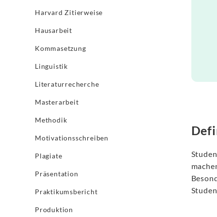
Harvard Zitierweise
Hausarbeit
Kommasetzung
Linguistik
Literaturrecherche
Masterarbeit
Methodik
Defi
Motivationsschreiben
Studen
Plagiate
machen
Präsentation
Besond
Studen
Praktikumsbericht
Produktion