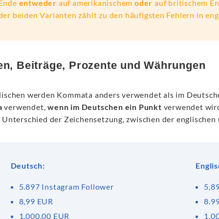
Ende
entweder
auf amerikanischem
oder
auf britischem En
der beiden Varianten zählt zu den häufigsten Fehlern in en
en, Beiträge, Prozente und Währungen
lischen werden Kommata anders verwendet als im Deutsch
a
verwendet,
wenn im Deutschen ein Punkt
verwendet wird
n Unterschied der Zeichensetzung, zwischen der englischen
Deutsch:
Englis
5.897 Instagram Follower
5,8
8,99 EUR
8.9
1.000,00 EUR
1,0