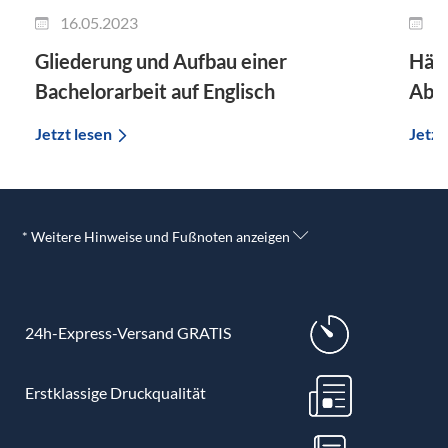
16.05.2023
1
Gliederung und Aufbau einer
Häuf
Bachelorarbeit auf Englisch
Absc
Jetzt lesen
Jetzt
* Weitere Hinweise und Fußnoten anzeigen
24h-Express-Versand GRATIS
Erstklassige Druckqualität