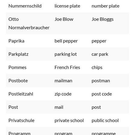
Nummernschild
license plate
number plate
Otto
Joe Blow
Joe Bloggs
Normalverbraucher
Paprika
bell pepper
pepper
Parkplatz
parking lot
car park
Pommes
French Fries
chips
Postbote
mailman
postman
Postleitzahl
zip code
post code
Post
mail
post
Privatschule
private school
public school
Programm
program
programme