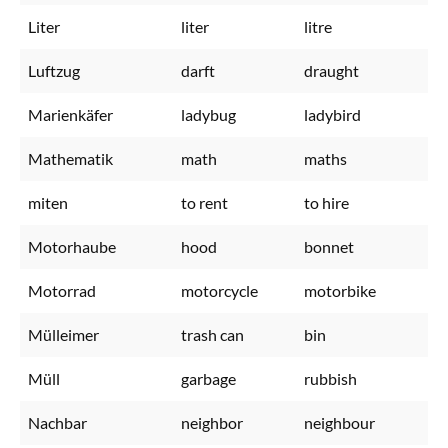
Liter
liter
litre
Luftzug
darft
draught
Marienkäfer
ladybug
ladybird
Mathematik
math
maths
miten
to rent
to hire
Motorhaube
hood
bonnet
Motorrad
motorcycle
motorbike
Mülleimer
trash can
bin
Müll
garbage
rubbish
Nachbar
neighbor
neighbour