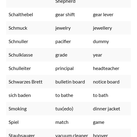
Shepherd
Schalthebel
gear shift
gear lever
Schmuck
jewelry
jewellery
Schnuller
pacifier
dummy
Schulklasse
grade
year
Schulleiter
principal
headteacher
Schwarzes Brett
bulletin board
notice board
sich baden
to bathe
to bath
Smoking
tux(edo)
dinner jacket
Spiel
match
game
Staubsauger
vacuum cleaner
hoover