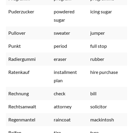
Puderzucker
powdered
icing sugar
sugar
Pullover
sweater
jumper
Punkt
period
full stop
Radiergummi
eraser
rubber
Ratenkauf
installment
hire purchase
plan
Rechnung
check
bill
Rechtsanwalt
attorney
solicitor
Regenmantel
raincoat
mackintosh
Reifen
tire
tyre