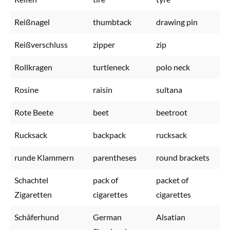
Reißnagel
thumbtack
drawing pin
Reißverschluss
zipper
zip
Rollkragen
turtleneck
polo neck
Rosine
raisin
sultana
Rote Beete
beet
beetroot
Rucksack
backpack
rucksack
runde Klammern
parentheses
round brackets
Schachtel
pack of
packet of
Zigaretten
cigarettes
cigarettes
Schäferhund
German
Alsatian