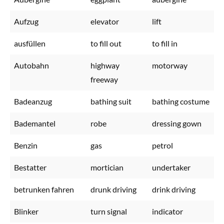
Aufzug
elevator
lift
ausfüllen
to fill out
to fill in
Autobahn
highway
motorway
freeway
Badeanzug
bathing suit
bathing costume
Bademantel
robe
dressing gown
Benzin
gas
petrol
Bestatter
mortician
undertaker
betrunken fahren
drunk driving
drink driving
Blinker
turn signal
indicator