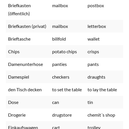
Briefkasten
mailbox
postbox
(öffentlich)
Briefkasten (privat)
mailbox
letterbox
Brieftasche
billfold
wallet
Chips
potato chips
crisps
Damenunterhose
panties
pants
Damespiel
checkers
draughts
den Tisch decken
to set the table
to lay the table
Dose
can
tin
Drogerie
drugstore
chemit´s shop
Einkaufswagen
cart
trolley