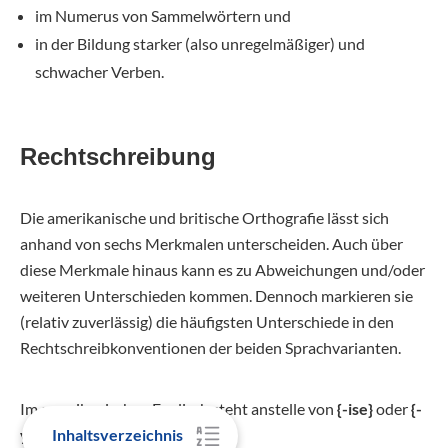
im Numerus von Sammelwörtern und
in der Bildung starker (also unregelmäßiger) und
schwacher Verben.
Rechtschreibung
Die amerikanische und britische Orthografie lässt sich
anhand von sechs Merkmalen unterscheiden. Auch über
diese Merkmale hinaus kann es zu Abweichungen und/oder
weiteren Unterschieden kommen. Dennoch markieren sie
(relativ zuverlässig) die häufigsten Unterschiede in den
Rechtschreibkonventionen der beiden Sprachvarianten.
Im amerikanischen Englisch steht anstelle von
{-ise}
oder
{-
yse}
ein
{-ize}
oder
{-yze}
.
Inhaltsverzeichnis