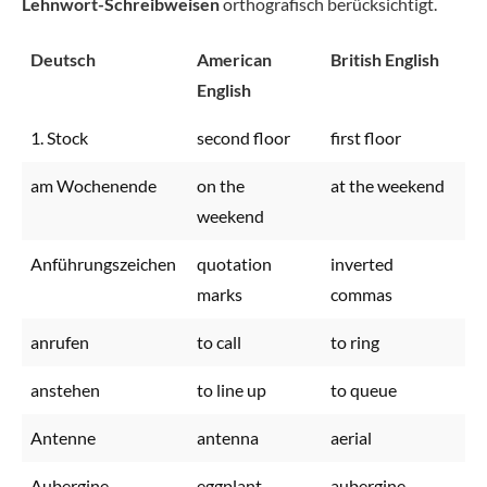
Lehnwort-Schreibweisen
orthografisch berücksichtigt.
Deutsch
American
British English
English
1. Stock
second floor
first floor
am Wochenende
on the
at the weekend
weekend
Anführungszeichen
quotation
inverted
marks
commas
anrufen
to call
to ring
anstehen
to line up
to queue
Antenne
antenna
aerial
Aubergine
eggplant
aubergine