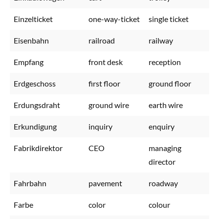
Einzelticket
one-way-ticket
single ticket
Eisenbahn
railroad
railway
Empfang
front desk
reception
Erdgeschoss
first floor
ground floor
Erdungsdraht
ground wire
earth wire
Erkundigung
inquiry
enquiry
Fabrikdirektor
CEO
managing
director
Fahrbahn
pavement
roadway
Farbe
color
colour