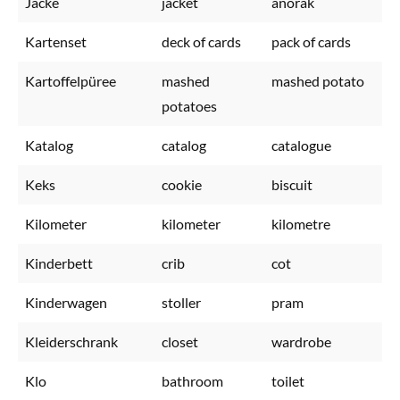
Jacke
jacket
anorak
Kartenset
deck of cards
pack of cards
Kartoffelpüree
mashed
mashed potato
potatoes
Katalog
catalog
catalogue
Keks
cookie
biscuit
Kilometer
kilometer
kilometre
Kinderbett
crib
cot
Kinderwagen
stoller
pram
Kleiderschrank
closet
wardrobe
Klo
bathroom
toilet