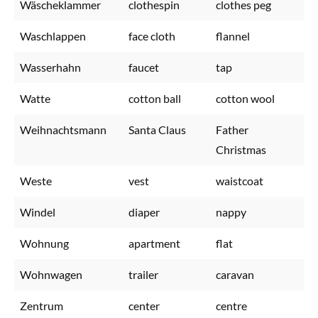
Wäscheklammer
clothespin
clothes peg
Waschlappen
face cloth
flannel
Wasserhahn
faucet
tap
Watte
cotton ball
cotton wool
Weihnachtsmann
Santa Claus
Father
Christmas
Weste
vest
waistcoat
Windel
diaper
nappy
Wohnung
apartment
flat
Wohnwagen
trailer
caravan
Zentrum
center
centre