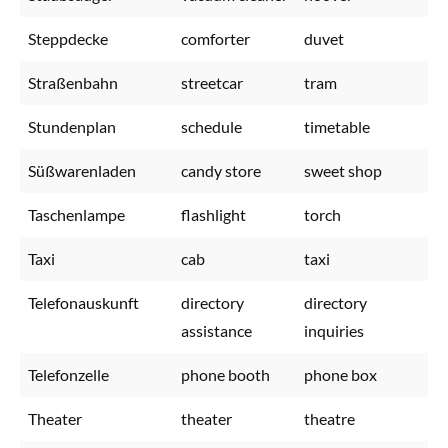
Steppdecke
comforter
duvet
Straßenbahn
streetcar
tram
Stundenplan
schedule
timetable
Süßwarenladen
candy store
sweet shop
Taschenlampe
flashlight
torch
Taxi
cab
taxi
Telefonauskunft
directory
directory
assistance
inquiries
Telefonzelle
phone booth
phone box
Theater
theater
theatre