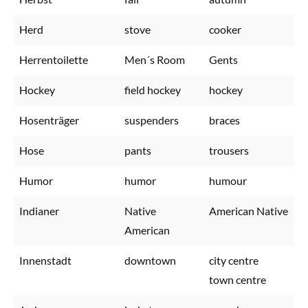
Herd
stove
cooker
Herrentoilette
Men´s Room
Gents
Hockey
field hockey
hockey
Hosenträger
suspenders
braces
Hose
pants
trousers
Humor
humor
humour
Indianer
Native
American Native
American
Innenstadt
downtown
city centre
town centre