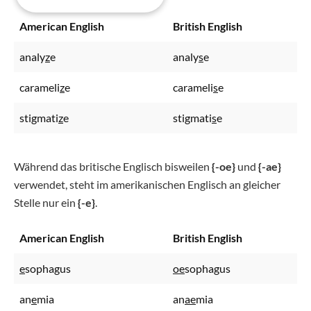
American English
British English
analy
z
e
analy
s
e
carameli
z
e
carameli
s
e
stigmati
z
e
stigmati
s
e
Während das britische Englisch bisweilen
{-oe}
und
{-ae}
verwendet, steht im amerikanischen Englisch an gleicher
Stelle nur ein
{-e}
.
American English
British English
e
sophagus
oe
sophagus
an
e
mia
an
ae
mia