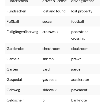
Führerschein
driver´s license
driving licence
Fundsachen
lost and found
lost property
Fußball
soccer
football
Fußgängerüberweg
crosswalk
pedestrian
crossing
Garderobe
checkroom
cloakroom
Garnele
shrimp
prawn
Garten
yard
garden
Gaspedal
gas pedal
accelerator
Gehweg
sidewalk
pavement
Geldschein
bill
banknote