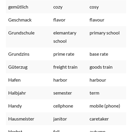
gemütlich
cozy
cosy
Geschmack
flavor
flavour
Grundschule
elemantary
primary school
school
Grundzins
prime rate
base rate
Güterzug
freight train
goods train
Hafen
harbor
harbour
Halbjahr
semester
term
Handy
cellphone
mobile (phone)
Hausmeister
janitor
caretaker
Herbst
fall
autumn