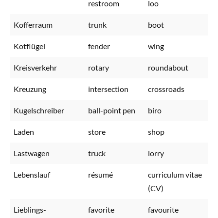
restroom
loo
Kofferraum
trunk
boot
Kotflügel
fender
wing
Kreisverkehr
rotary
roundabout
Kreuzung
intersection
crossroads
Kugelschreiber
ball-point pen
biro
Laden
store
shop
Lastwagen
truck
lorry
Lebenslauf
résumé
curriculum vitae
(CV)
Lieblings-
favorite
favourite