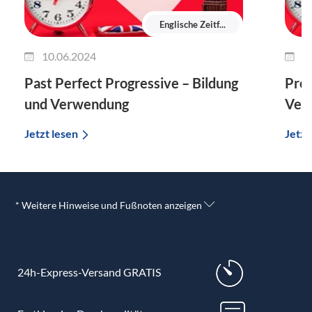
Englische Zeitf...
10.06.2024
2
Past Perfect Progressive – Bildung
Pres
und Verwendung
Verw
Jetzt lesen
Jetzt
* Weitere Hinweise und Fußnoten anzeigen
24h-Express-Versand GRATIS