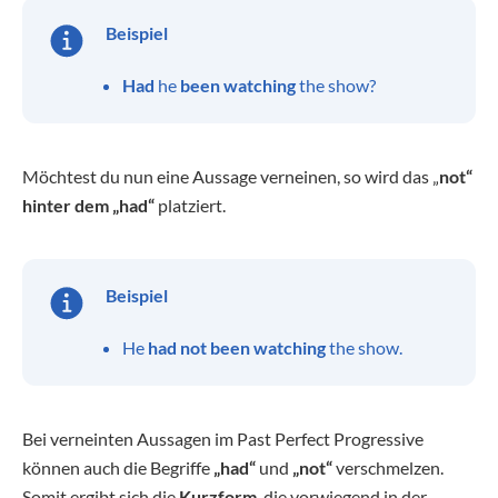
Beispiel
Had
he
been watching
the show?
Möchtest du nun eine Aussage verneinen, so wird das „
not“
hinter dem „had“
platziert.
Beispiel
He
had not been watching
the show.
Bei verneinten Aussagen im Past Perfect Progressive
können auch die Begriffe
„had“
und
„not“
verschmelzen.
Somit ergibt sich die
Kurzform
, die vorwiegend in der