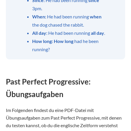
Since:
He had been running
since
3pm.
When:
He had been running
when
the dog chased the rabbit.
All day:
He had been running
all day
.
How long:
How long
had he been
running?
Past Perfect Progressive:
Übungsaufgaben
Im Folgenden findest du eine PDF-Datei mit
Übungsaufgaben zum Past Perfect Progressive, mit denen
du testen kannst, ob du die englische Zeitform verstehst