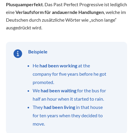
Plusquamperfekt
. Das Past Perfect Progressive ist lediglich
eine
Verlaufsform für andauernde Handlungen
, welche im
Deutschen durch zusätzliche Wörter wie „schon lange“
ausgedrückt wird.
Beispiele
He
had been working
at the
company for five years before he got
promoted.
We
had been waiting
for the bus for
half an hour when it started to rain.
They
had been living
in that house
for ten years when they decided to
move.