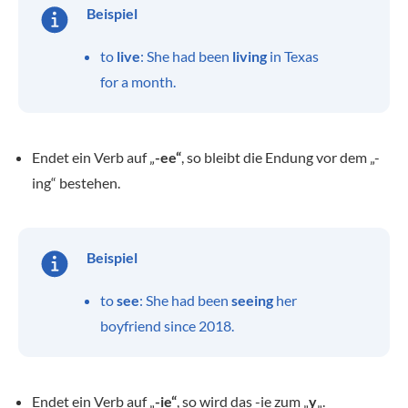
Beispiel
to
live
: She had been
living
in Texas
for a month.
Endet ein Verb auf „
-ee“
, so bleibt die Endung vor dem „-
ing“ bestehen.
Beispiel
to
see
: She had been
seeing
her
boyfriend since 2018.
Endet ein Verb auf „
-ie“
, so wird das -ie zum „
y
„.