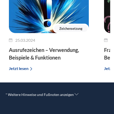
Zeichensetzung
25.03.2024
2
Ausrufezeichen – Verwendung,
Fra
Beispiele & Funktionen
Beis
Jetzt lesen
Jetzt
* Weitere Hinweise und Fußnoten anzeigen