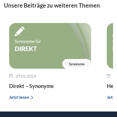
Unsere Beiträge zu weiteren Themen
Synonyme
29.02.2024
2
Direkt – Synonyme
Her
Jetzt lesen
Jetzt