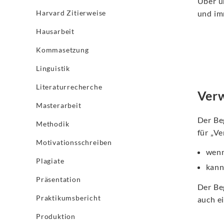
Über u
Harvard Zitierweise
und im
Hausarbeit
Kommasetzung
Linguistik
Literaturrecherche
Verw
Masterarbeit
Der Be
Methodik
für „V
Motivationsschreiben
wenn
Plagiate
kann
Präsentation
Der Be
Praktikumsbericht
auch e
Produktion