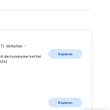
27).
Verhalten –
.
Kopieren
int.de/synonyme/verhal
026)
Kopieren