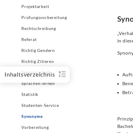
Projektarbeit
Syno
Prüfungsvorbereitung
Rechtschreibung
„Verha
Referat
in die
Richtig Gendern
Synony
Richtig Zitieren
Seminararbeit
Inhaltsverzeichnis
Auft
Ben
Sprachen lernen
Betr
Statistik
Studenten-Service
Synonyme
Prinzip
Bachel
Vorbereitung