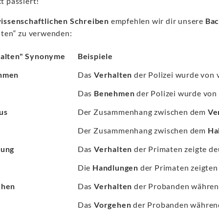
t passiert!
issenschaftlichen Schreiben
empfehlen wir dir unsere
Bac
lten“ zu verwenden:
alten" Synonyme
Beispiele
hmen
Das
Verhalten
der Polizei wurde von v
Das
Benehmen
der Polizei wurde von 
us
Der Zusammenhang zwischen dem
Ve
Der Zusammenhang zwischen dem
Ha
lung
Das
Verhalten
der Primaten zeigte deu
Die
Handlungen
der Primaten zeigten 
ehen
Das
Verhalten
der Probanden während
Das
Vorgehen
der Probanden während