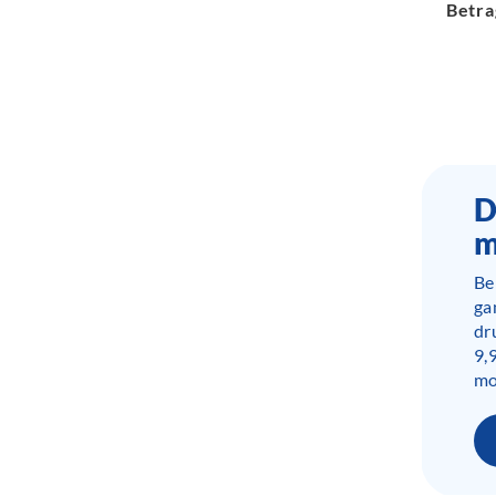
Betr
D
m
Be
ga
dr
9,
mo