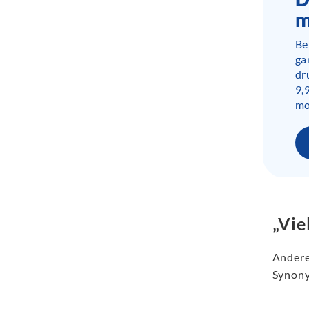
m
Be
ga
dr
9,
mo
„Vie
Andere
Synony