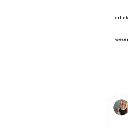
erheb
wesen