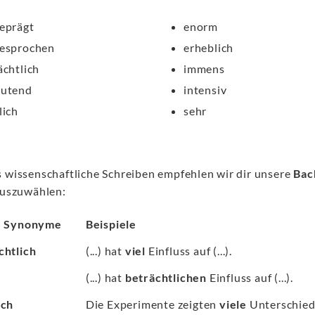
eprägt
enorm
esprochen
erheblich
ächtlich
immens
eutend
intensiv
lich
sehr
s wissenschaftliche Schreiben empfehlen wir dir unsere
Bac
 auszuwählen:
" Synonyme
Beispiele
chtlich
(...) hat
viel
Einfluss auf (...).
(...) hat
beträchtlichen
Einfluss auf (...).
ich
Die Experimente zeigten
viele
Unterschiede 