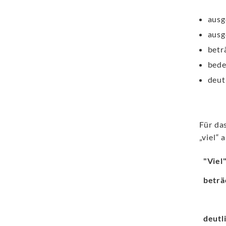
ausg
ausg
betr
bed
deut
Für da
„viel“
"Viel
beträ
deutl