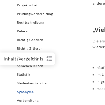
andere
Projektarbeit
Prüfungsvorbereitung
Rechtschreibung
„Vie
Referat
Richtig Gendern
Die ers
wieder
Richtig Zitieren
Seminararbeit
Inhaltsverzeichnis
Sprachen lernen
häuf
im Ü
Statistik
in g
Studenten-Service
mass
Synonyme
Vorbereitung