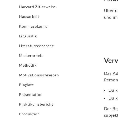
Harvard Zitierweise
Über u
Hausarbeit
und im
Kommasetzung
Linguistik
Literaturrecherche
Masterarbeit
Verw
Methodik
Das Ad
Motivationsschreiben
Person
Plagiate
Du k
Präsentation
Du k
Praktikumsbericht
Der Beg
Produktion
subjek