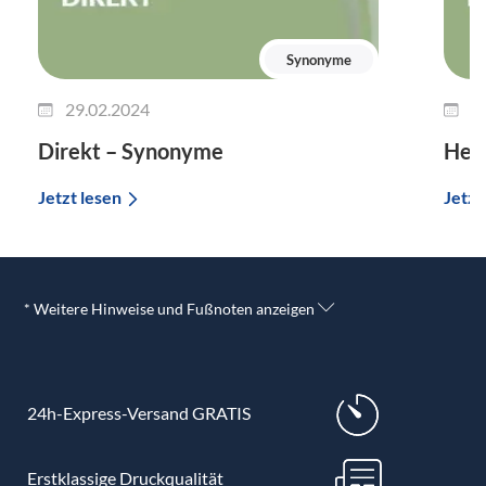
Synonyme
29.02.2024
2
Direkt – Synonyme
Her
Jetzt lesen
Jetzt
* Weitere Hinweise und Fußnoten anzeigen
24h-Express-Versand GRATIS
Erstklassige Druckqualität