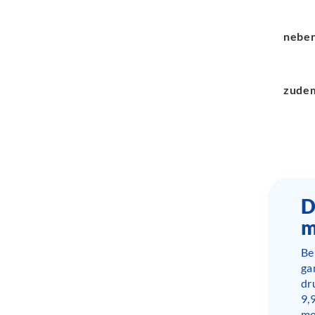
neben
zude
D
m
Be
ga
dr
9,
mo