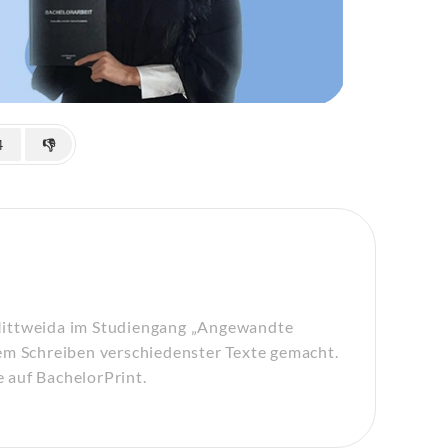
4
👎
Mittweida im Studiengang „Angewandte
em Schreiben verschiedenster Texte gemacht.
e auf BachelorPrint.