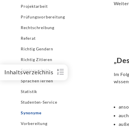
Weiter
Projektarbeit
Prüfungsvorbereitung
Rechtschreibung
Referat
Richtig Gendern
„Des
Richtig Zitieren
Seminararbeit
Inhaltsverzeichnis
Im Fol
Sprachen lernen
wissen
Statistik
Studenten-Service
anso
Synonyme
auch
Vorbereitung
auß