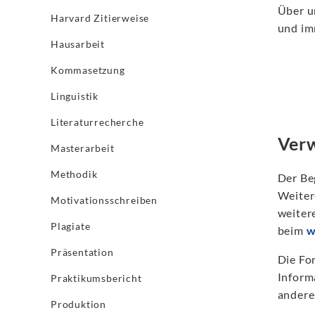
Über u
Harvard Zitierweise
und im
Hausarbeit
Kommasetzung
Linguistik
Literaturrecherche
Verw
Masterarbeit
Methodik
Der Be
Weiter
Motivationsschreiben
weiter
Plagiate
beim
w
Präsentation
Die Fo
Inform
Praktikumsbericht
andere
Produktion