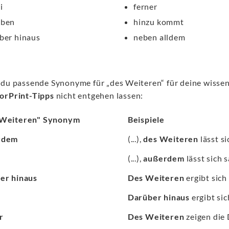
i
ferner
eben
hinzu kommt
ber hinaus
neben alldem
 du passende Synonyme für „des Weiteren“ für deine wissens
orPrint-Tipps
nicht entgehen lassen:
 Weiteren" Synonym
Beispiele
rdem
(...),
des Weiteren
lässt si
(...),
außerdem
lässt sich s
er hinaus
Des Weiteren
ergibt sich 
Darüber hinaus
ergibt sich
r
Des Weiteren
zeigen die D