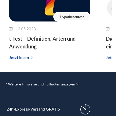
Hypothesentest
12.05.2023
1
t-Test – Definition, Arten und
Das 
Anwendung
eine
Jetzt lesen
Jetzt
* Weitere Hinweise und Fußnoten anzeigen
24h-Express-Versand GRATIS