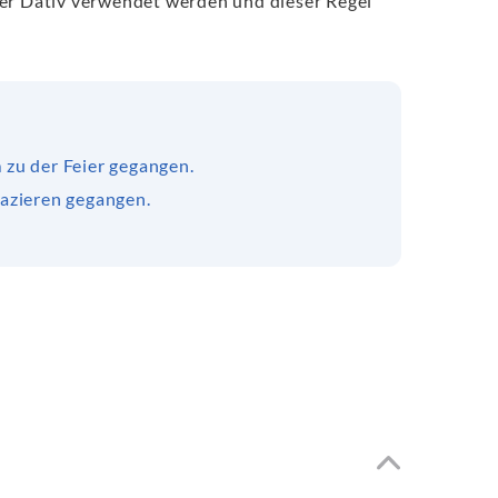
der Dativ verwendet werden und dieser Regel
m
zu der Feier gegangen.
pazieren gegangen.