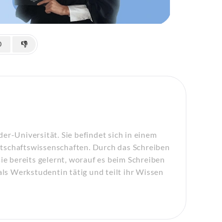
0
👎
er-Universität. Sie befindet sich in einem
tschaftswissenschaften. Durch das Schreiben
ie bereits gelernt, worauf es beim Schreiben
als Werkstudentin tätig und teilt ihr Wissen