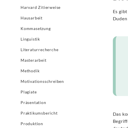
Harvard Zitierweise
Es gibt
Hausarbeit
Duden 
Kommasetzung
Linguistik
Literaturrecherche
Masterarbeit
Methodik
Motivationsschreiben
Plagiate
Präsentation
Praktikumsbericht
Das ko
Begriff
Produktion