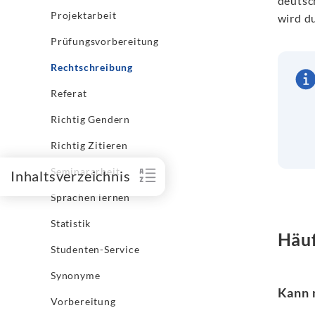
deutsc
Projektarbeit
wird du
Prüfungsvorbereitung
Rechtschreibung
Referat
Richtig Gendern
Richtig Zitieren
Seminararbeit
Inhaltsverzeichnis
Sprachen lernen
Statistik
Häuf
Studenten-Service
Synonyme
Kann 
Vorbereitung