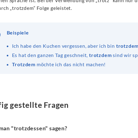
hen Sprache ist. Bei der Verwendung von „trotz“ kann nur 
rch „trotzdem“ Folge geleistet.
Beispiele
Ich habe den Kuchen vergessen, aber ich bin
trotzde
Es hat den ganzen Tag geschneit,
trotzdem
sind wir s
Trotzdem
möchte ich das nicht machen!
ig gestellte Fragen
man "trotzdessen" sagen?