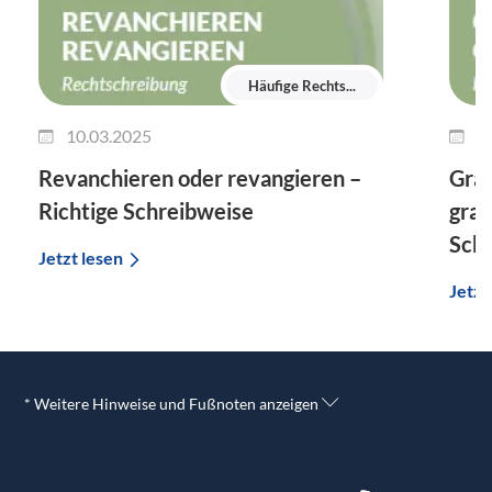
Häufige Rechts...
10.03.2025
0
Revanchieren oder revangieren –
Gra
Richtige Schreibweise
gram
Sch
Jetzt lesen
Jetzt
* Weitere Hinweise und Fußnoten anzeigen