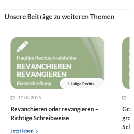
Unsere Beiträge zu weiteren Themen
Häufige Rechts...
10.03.2025
0
Revanchieren oder revangieren –
Gra
Richtige Schreibweise
gram
Sch
Jetzt lesen