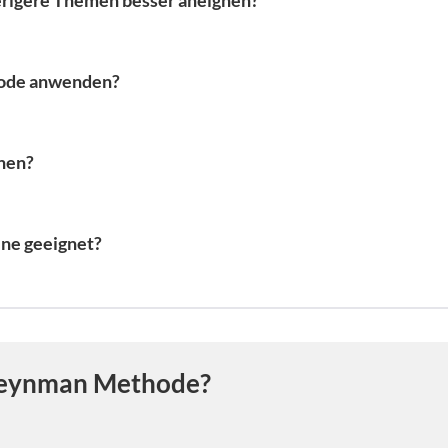
erigere Themen besser aneignen?
hode anwenden?
nen?
ene geeignet?
 Feynman Methode?