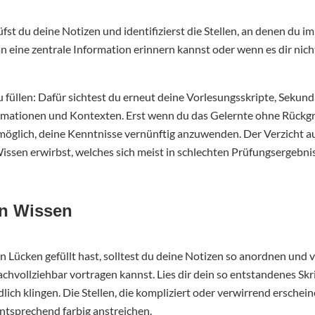
fst du deine Notizen und identifizierst die Stellen, an denen du i
n eine zentrale Information erinnern kannst oder wenn es dir nicht
u füllen: Dafür sichtest du erneut deine Vorlesungsskripte, Sekun
mationen und Kontexten. Erst wenn du das Gelernte ohne Rückgri
ir möglich, deine Kenntnisse vernünftig anzuwenden. Der Verzicht 
issen erwirbst, welches sich meist in schlechten Prüfungsergebni
in Wissen
n Lücken gefüllt hast, solltest du deine Notizen so anordnen und 
nachvollziehbar vortragen kannst. Lies dir dein so entstandenes Sk
ich klingen. Die Stellen, die kompliziert oder verwirrend erschein
entsprechend farbig anstreichen.